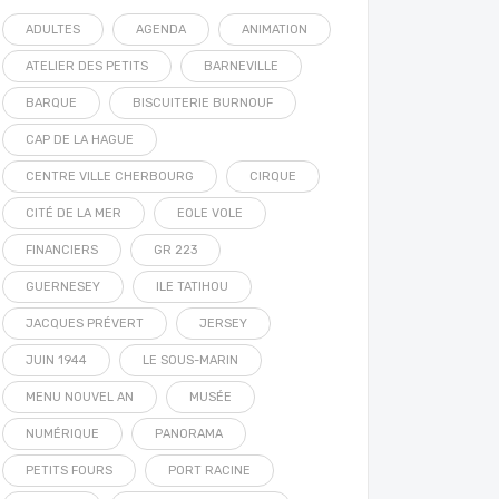
ADULTES
AGENDA
ANIMATION
ATELIER DES PETITS
BARNEVILLE
BARQUE
BISCUITERIE BURNOUF
CAP DE LA HAGUE
CENTRE VILLE CHERBOURG
CIRQUE
CITÉ DE LA MER
EOLE VOLE
FINANCIERS
GR 223
GUERNESEY
ILE TATIHOU
JACQUES PRÉVERT
JERSEY
JUIN 1944
LE SOUS-MARIN
MENU NOUVEL AN
MUSÉE
NUMÉRIQUE
PANORAMA
PETITS FOURS
PORT RACINE