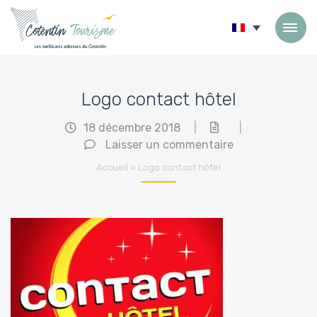
Passer au contenu
Logo contact hôtel
18 décembre 2018
|
|
Laisser un commentaire
Accueil
»
Logo contact hôtel