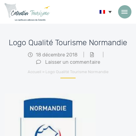
Passer au contenu
Logo Qualité Tourisme Normandie
18 décembre 2018
|
|
Laisser un commentaire
Accueil
»
Logo Qualité Tourisme Normandie