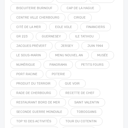
BISCUITERIE BURNOUF
CAP DE LA HAGUE
CENTRE VILLE CHERBOURG
CIRQUE
CITÉ DE LA MER
EOLE VOLE
FINANCIERS
GR 223
GUERNESEY
ILE TATIHOU
JACQUES PRÉVERT
JERSEY
JUIN 1944
LE SOUS-MARIN
MENU NOUVEL AN
MUSÉE
NUMÉRIQUE
PANORAMA
PETITS FOURS
PORT RACINE
POTERIE
PRODUIT DU TERROIR
QUE VOIR
RADE DE CHERBOURG
RECETTE DE CHEF
RESTAURANT BORD DE MER
SAINT VALENTIN
SECONDE GUERRE MONDIALE
TOBOGGANS
TOP 10 DES ACTIVITÉS
TOUR DU COTENTIN