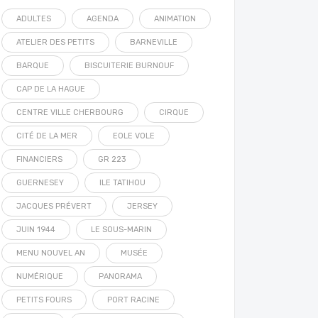
ADULTES
AGENDA
ANIMATION
ATELIER DES PETITS
BARNEVILLE
BARQUE
BISCUITERIE BURNOUF
CAP DE LA HAGUE
CENTRE VILLE CHERBOURG
CIRQUE
CITÉ DE LA MER
EOLE VOLE
FINANCIERS
GR 223
GUERNESEY
ILE TATIHOU
JACQUES PRÉVERT
JERSEY
JUIN 1944
LE SOUS-MARIN
MENU NOUVEL AN
MUSÉE
NUMÉRIQUE
PANORAMA
PETITS FOURS
PORT RACINE