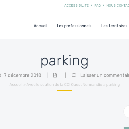
ACCESSIBILITÉ
FAQ
NOUS CONTA
Accueil
Les professionnels
Les territoires
parking
7 décembre 2018
|
|
Laisser un commentai
Accueil
»
Avec le soutien de la CCI Ouest Normandie
»
parking