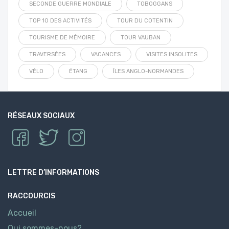
SECONDE GUERRE MONDIALE
TOBOGGANS
TOP 10 DES ACTIVITÉS
TOUR DU COTENTIN
TOURISME DE MÉMOIRE
TOUR VAUBAN
TRAVERSÉES
VACANCES
VISITES INSOLITES
VÉLO
ÉTANG
ÎLES ANGLO-NORMANDES
RÉSEAUX SOCIAUX
LETTRE D’INFORMATIONS
RACCOURCIS
Accueil
Qui sommes-nous?