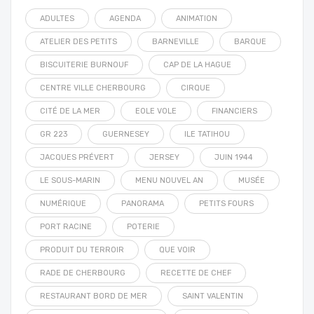
ADULTES
AGENDA
ANIMATION
ATELIER DES PETITS
BARNEVILLE
BARQUE
BISCUITERIE BURNOUF
CAP DE LA HAGUE
CENTRE VILLE CHERBOURG
CIRQUE
CITÉ DE LA MER
EOLE VOLE
FINANCIERS
GR 223
GUERNESEY
ILE TATIHOU
JACQUES PRÉVERT
JERSEY
JUIN 1944
LE SOUS-MARIN
MENU NOUVEL AN
MUSÉE
NUMÉRIQUE
PANORAMA
PETITS FOURS
PORT RACINE
POTERIE
PRODUIT DU TERROIR
QUE VOIR
RADE DE CHERBOURG
RECETTE DE CHEF
RESTAURANT BORD DE MER
SAINT VALENTIN