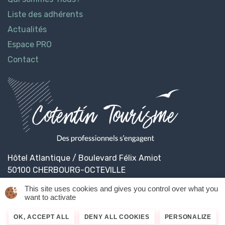
Liste des adhérents
Actualités
Espace PRO
Contact
Hôtel Atlantique / Boulevard Félix Amiot
50100 CHERBOURG-OCTEVILLE
This site uses cookies and gives you control over what you
want to activate
© 2026
Cotentin Tourisme
Mentions légales
OK, ACCEPT ALL
DENY ALL COOKIES
PERSONALIZE
Politique de confidentialité