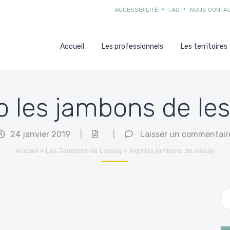
ACCESSIBILITÉ
FAQ
NOUS CONTA
Accueil
Les professionnels
Les territoires
o les jambons de le
24 janvier 2019
|
|
Laisser un commentair
Accueil
»
Les Jambons de Lessay
»
logo les jambons de lessay