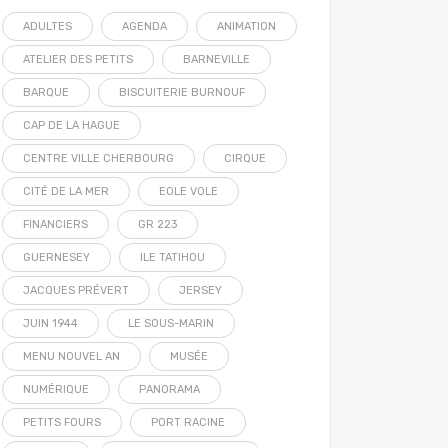
ADULTES
AGENDA
ANIMATION
ATELIER DES PETITS
BARNEVILLE
BARQUE
BISCUITERIE BURNOUF
CAP DE LA HAGUE
CENTRE VILLE CHERBOURG
CIRQUE
CITÉ DE LA MER
EOLE VOLE
FINANCIERS
GR 223
GUERNESEY
ILE TATIHOU
JACQUES PRÉVERT
JERSEY
JUIN 1944
LE SOUS-MARIN
MENU NOUVEL AN
MUSÉE
NUMÉRIQUE
PANORAMA
PETITS FOURS
PORT RACINE