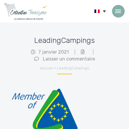
Passer au contenu
LeadingCampings
7 janvier 2021
|
|
Laisser un commentaire
Accueil
»
LeadingCampings