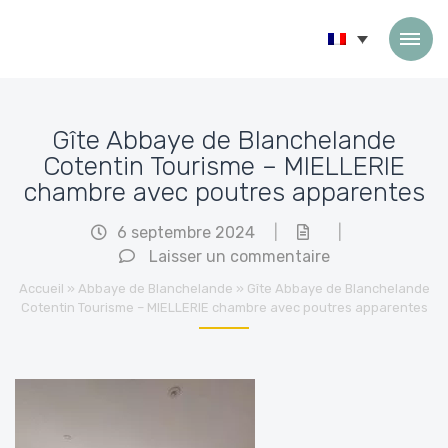
Passer au contenu
Gîte Abbaye de Blanchelande
Cotentin Tourisme – MIELLERIE
chambre avec poutres apparentes
6 septembre 2024
|
|
Laisser un commentaire
Accueil
»
Abbaye de Blanchelande
»
Gîte Abbaye de Blanchelande
Cotentin Tourisme – MIELLERIE chambre avec poutres apparentes