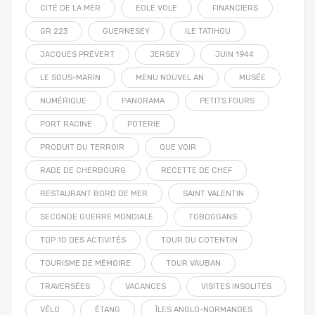
CITÉ DE LA MER
EOLE VOLE
FINANCIERS
GR 223
GUERNESEY
ILE TATIHOU
JACQUES PRÉVERT
JERSEY
JUIN 1944
LE SOUS-MARIN
MENU NOUVEL AN
MUSÉE
NUMÉRIQUE
PANORAMA
PETITS FOURS
PORT RACINE
POTERIE
PRODUIT DU TERROIR
QUE VOIR
RADE DE CHERBOURG
RECETTE DE CHEF
RESTAURANT BORD DE MER
SAINT VALENTIN
SECONDE GUERRE MONDIALE
TOBOGGANS
TOP 10 DES ACTIVITÉS
TOUR DU COTENTIN
TOURISME DE MÉMOIRE
TOUR VAUBAN
TRAVERSÉES
VACANCES
VISITES INSOLITES
VÉLO
ÉTANG
ÎLES ANGLO-NORMANDES