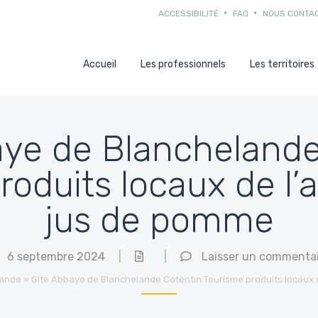
ACCESSIBILITÉ
FAQ
NOUS CONTA
Accueil
Les professionnels
Les territoires
aye de Blancheland
roduits locaux de l’
jus de pomme
6 septembre 2024
|
|
Laisser un commenta
lande
»
Gîte Abbaye de Blanchelande Cotentin Tourisme produits locaux 