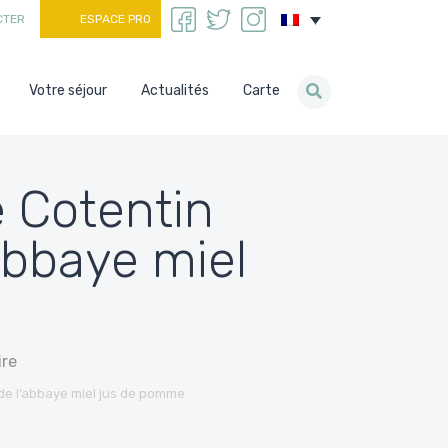
CTER
ESPACE PRO
Votre séjour
Actualités
Carte
e Cotentin
abbaye miel
ire
de l’abbaye miel jus de pomme