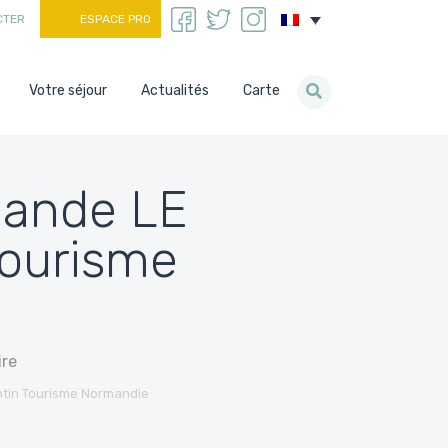
CTER
ESPACE PRO
Votre séjour
Actualités
Carte
elande LE
Tourisme
ire
entin Tourisme Normandie