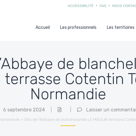
ACCESSIBILITÉ
FAQ
NOUS CONTA
Accueil
Les professionnels
Les territoires
 l’Abbaye de blanch
terrasse Cotentin 
Normandie
6 septembre 2024
|
|
Laisser un commenta
anchelande
»
Gîte de l’Abbaye de blanchelande LE MOULIN terrasse Cot