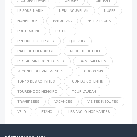
JACQUES PRÉVERT
JERSEY
JUIN 1944
LE SOUS-MARIN
MENU NOUVEL AN
MUSÉE
NUMÉRIQUE
PANORAMA
PETITS FOURS
PORT RACINE
POTERIE
PRODUIT DU TERROIR
QUE VOIR
RADE DE CHERBOURG
RECETTE DE CHEF
RESTAURANT BORD DE MER
SAINT VALENTIN
SECONDE GUERRE MONDIALE
TOBOGGANS
TOP 10 DES ACTIVITÉS
TOUR DU COTENTIN
TOURISME DE MÉMOIRE
TOUR VAUBAN
TRAVERSÉES
VACANCES
VISITES INSOLITES
VÉLO
ÉTANG
ÎLES ANGLO-NORMANDES