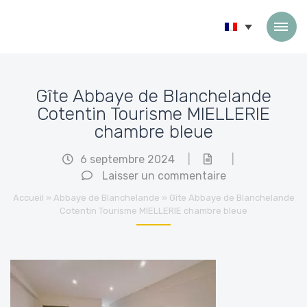
Passer au contenu
Gîte Abbaye de Blanchelande
Cotentin Tourisme MIELLERIE
chambre bleue
6 septembre 2024
|
|
Laisser un commentaire
Accueil
»
Abbaye de Blanchelande
»
Gîte Abbaye de Blanchelande
Cotentin Tourisme MIELLERIE chambre bleue