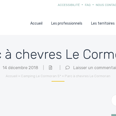
ACCESSIBILITÉ
FAQ
NOUS CONTA
Accueil
Les professionnels
Les territoires
c à chevres Le Corm
14 décembre 2018
|
|
Laisser un commentai
Accueil
»
Camping Le Cormoran 5*
»
Parc à chevres Le Cormoran