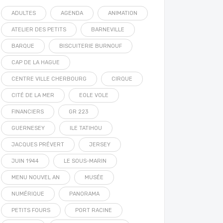
ADULTES
AGENDA
ANIMATION
ATELIER DES PETITS
BARNEVILLE
BARQUE
BISCUITERIE BURNOUF
CAP DE LA HAGUE
CENTRE VILLE CHERBOURG
CIRQUE
CITÉ DE LA MER
EOLE VOLE
FINANCIERS
GR 223
GUERNESEY
ILE TATIHOU
JACQUES PRÉVERT
JERSEY
JUIN 1944
LE SOUS-MARIN
MENU NOUVEL AN
MUSÉE
NUMÉRIQUE
PANORAMA
PETITS FOURS
PORT RACINE