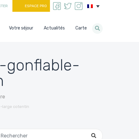
CTER
ESPACE PRO
Votre séjour
Actualités
Carte
-gonflable-
n
re
-large cotentin