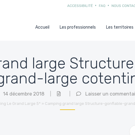
ACCESSIBILITÉ
FAQ
NOUS CONTA
Accueil
Les professionnels
Les territoires
and large Structure
grand-large cotenti
14 décembre 2018
|
|
Laisser un commentai
ng Le Grand Large 5*
»
Camping grand large Structure-gonflable-grand