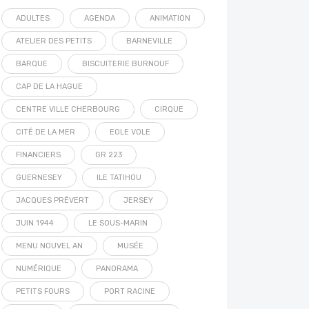
ADULTES
AGENDA
ANIMATION
ATELIER DES PETITS
BARNEVILLE
BARQUE
BISCUITERIE BURNOUF
CAP DE LA HAGUE
CENTRE VILLE CHERBOURG
CIRQUE
CITÉ DE LA MER
EOLE VOLE
FINANCIERS
GR 223
GUERNESEY
ILE TATIHOU
JACQUES PRÉVERT
JERSEY
JUIN 1944
LE SOUS-MARIN
MENU NOUVEL AN
MUSÉE
NUMÉRIQUE
PANORAMA
PETITS FOURS
PORT RACINE