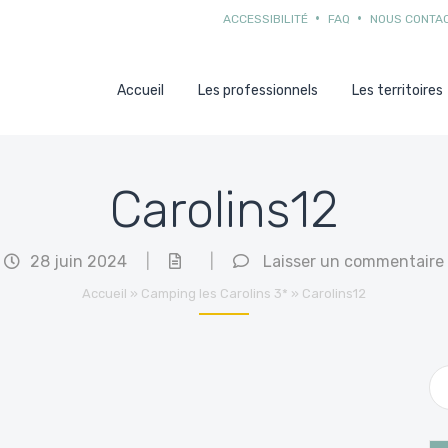
ACCESSIBILITÉ
FAQ
NOUS CONTA
Accueil
Les professionnels
Les territoires
Carolins12
28 juin 2024
|
|
Laisser un commentaire
Accueil
»
Camping les Carolins 3*
»
Carolins12