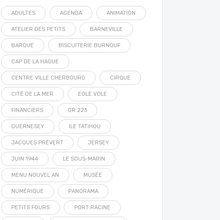
ADULTES
AGENDA
ANIMATION
ATELIER DES PETITS
BARNEVILLE
BARQUE
BISCUITERIE BURNOUF
CAP DE LA HAGUE
CENTRE VILLE CHERBOURG
CIRQUE
CITÉ DE LA MER
EOLE VOLE
FINANCIERS
GR 223
GUERNESEY
ILE TATIHOU
JACQUES PRÉVERT
JERSEY
JUIN 1944
LE SOUS-MARIN
MENU NOUVEL AN
MUSÉE
NUMÉRIQUE
PANORAMA
PETITS FOURS
PORT RACINE