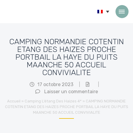
Passer au contenu
CAMPING NORMANDIE COTENTIN
ETANG DES HAIZES PROCHE
PORTBAIL LA HAYE DU PUITS
MAANCHE 50 ACCUEIL
CONVIVIALITE
17 octobre 2023
|
|
Laisser un commentaire
Accueil
»
Camping L’étang Des Haizes 4*
»
CAMPING NORMANDIE
COTENTIN ETANG DES HAIZES PROCHE PORTBAIL LA HAYE DU PUITS
MAANCHE 50 ACCUEIL CONVIVIALITE