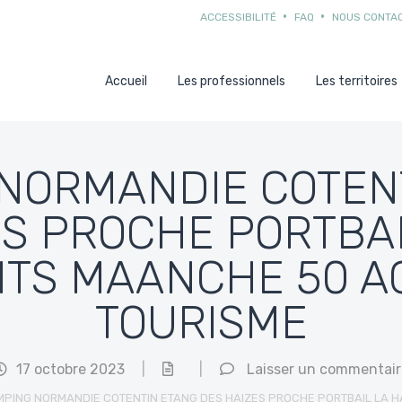
ACCESSIBILITÉ
FAQ
NOUS CONTA
Accueil
Les professionnels
Les territoires
NORMANDIE COTEN
ES PROCHE PORTBAI
ITS MAANCHE 50 A
TOURISME
17 octobre 2023
|
|
Laisser un commentair
PING NORMANDIE COTENTIN ETANG DES HAIZES PROCHE PORTBAIL LA H