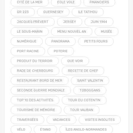
CITÉ DE LA MER
EOLE VOLE
FINANCIERS
GR 223
GUERNESEY
ILE TATIHOU
JACQUES PRÉVERT
JERSEY
JUIN 1944
LE SOUS-MARIN
MENU NOUVEL AN
MUSÉE
NUMÉRIQUE
PANORAMA
PETITS FOURS
PORT RACINE
POTERIE
PRODUIT DU TERROIR
QUE VOIR
RADE DE CHERBOURG
RECETTE DE CHEF
RESTAURANT BORD DE MER
SAINT VALENTIN
SECONDE GUERRE MONDIALE
TOBOGGANS
TOP 10 DES ACTIVITÉS
TOUR DU COTENTIN
TOURISME DE MÉMOIRE
TOUR VAUBAN
TRAVERSÉES
VACANCES
VISITES INSOLITES
VÉLO
ÉTANG
ÎLES ANGLO-NORMANDES