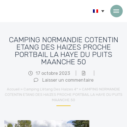
Passer au contenu
CAMPING NORMANDIE COTENTIN
ETANG DES HAIZES PROCHE
PORTBAIL LA HAYE DU PUITS
MAANCHE 50
17 octobre 2023
|
|
Laisser un commentaire
Accueil
»
Camping L’étang Des Haizes 4*
»
CAMPING NORMANDIE
COTENTIN ETANG DES HAIZES PROCHE PORTBAIL LA HAYE DU PUITS
MAANCHE 50