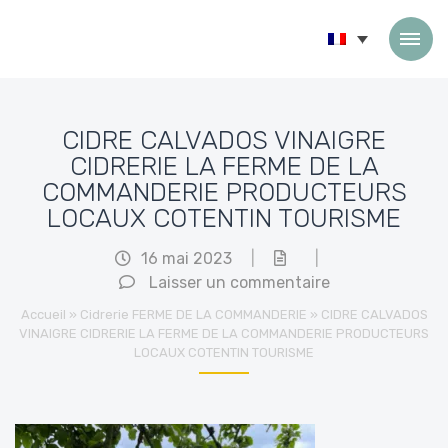
Passer au contenu
CIDRE CALVADOS VINAIGRE
CIDRERIE LA FERME DE LA
COMMANDERIE PRODUCTEURS
LOCAUX COTENTIN TOURISME
16 mai 2023
|
|
Laisser un commentaire
Accueil
»
Cidrerie FERME DE LA COMMANDERIE
»
CIDRE CALVADOS
VINAIGRE CIDRERIE LA FERME DE LA COMMANDERIE PRODUCTEURS
LOCAUX COTENTIN TOURISME