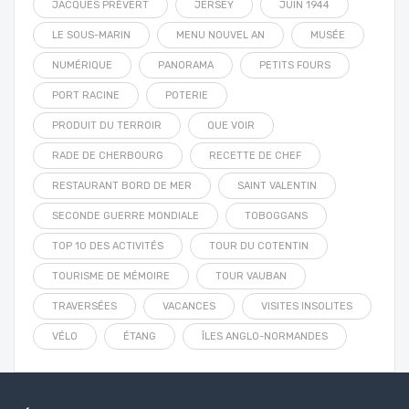
JACQUES PRÉVERT
JERSEY
JUIN 1944
LE SOUS-MARIN
MENU NOUVEL AN
MUSÉE
NUMÉRIQUE
PANORAMA
PETITS FOURS
PORT RACINE
POTERIE
PRODUIT DU TERROIR
QUE VOIR
RADE DE CHERBOURG
RECETTE DE CHEF
RESTAURANT BORD DE MER
SAINT VALENTIN
SECONDE GUERRE MONDIALE
TOBOGGANS
TOP 10 DES ACTIVITÉS
TOUR DU COTENTIN
TOURISME DE MÉMOIRE
TOUR VAUBAN
TRAVERSÉES
VACANCES
VISITES INSOLITES
VÉLO
ÉTANG
ÎLES ANGLO-NORMANDES