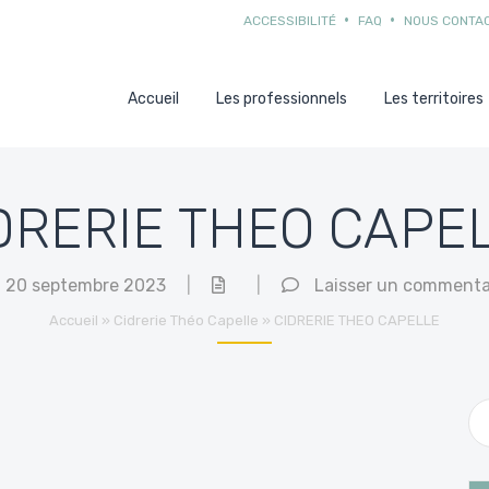
ACCESSIBILITÉ
FAQ
NOUS CONTA
Accueil
Les professionnels
Les territoires
DRERIE THEO CAPE
20 septembre 2023
|
|
Laisser un commenta
Accueil
»
Cidrerie Théo Capelle
»
CIDRERIE THEO CAPELLE