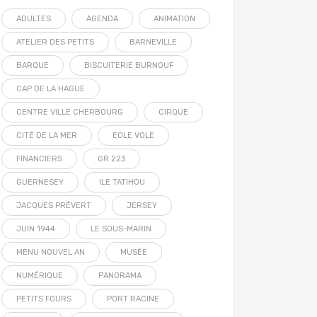
ADULTES
AGENDA
ANIMATION
ATELIER DES PETITS
BARNEVILLE
BARQUE
BISCUITERIE BURNOUF
CAP DE LA HAGUE
CENTRE VILLE CHERBOURG
CIRQUE
CITÉ DE LA MER
EOLE VOLE
FINANCIERS
GR 223
GUERNESEY
ILE TATIHOU
JACQUES PRÉVERT
JERSEY
JUIN 1944
LE SOUS-MARIN
MENU NOUVEL AN
MUSÉE
NUMÉRIQUE
PANORAMA
PETITS FOURS
PORT RACINE