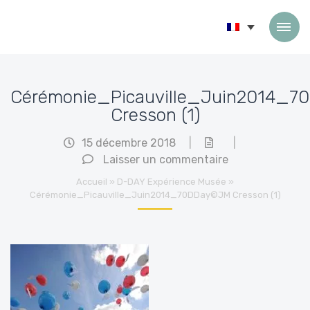
Passer au contenu
Cérémonie_Picauville_Juin2014_
Cresson (1)
15 décembre 2018
|
|
Laisser un commentaire
Accueil
»
D-DAY Expérience Musée
»
Cérémonie_Picauville_Juin2014_70DDay©JM Cresson (1)