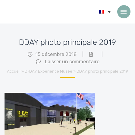
Passer au contenu
DDAY photo principale 2019
15 décembre 2018
|
|
Laisser un commentaire
Accueil
»
D-DAY Expérience Musée
»
DDAY photo principale 2019