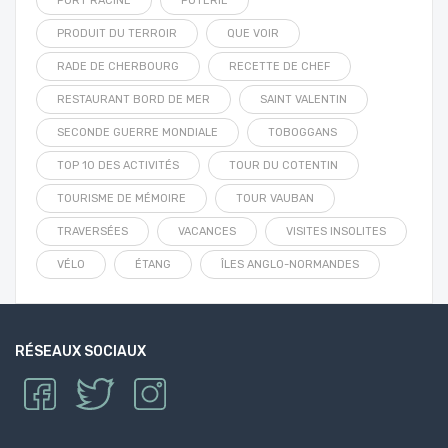
PORT RACINE
POTERIE
PRODUIT DU TERROIR
QUE VOIR
RADE DE CHERBOURG
RECETTE DE CHEF
RESTAURANT BORD DE MER
SAINT VALENTIN
SECONDE GUERRE MONDIALE
TOBOGGANS
TOP 10 DES ACTIVITÉS
TOUR DU COTENTIN
TOURISME DE MÉMOIRE
TOUR VAUBAN
TRAVERSÉES
VACANCES
VISITES INSOLITES
VÉLO
ÉTANG
ÎLES ANGLO-NORMANDES
RÉSEAUX SOCIAUX