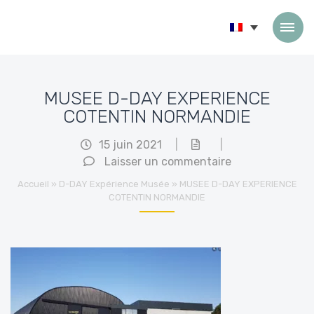
Passer au contenu
MUSEE D-DAY EXPERIENCE
COTENTIN NORMANDIE
15 juin 2021
|
|
Laisser un commentaire
Accueil
»
D-DAY Expérience Musée
»
MUSEE D-DAY EXPERIENCE
COTENTIN NORMANDIE