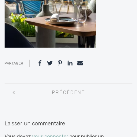
PARTAGER
Navigation
PRÉCÉDENT
entre
les
articles
Laisser un commentaire
Vous devez
vous connecter
pour publier un