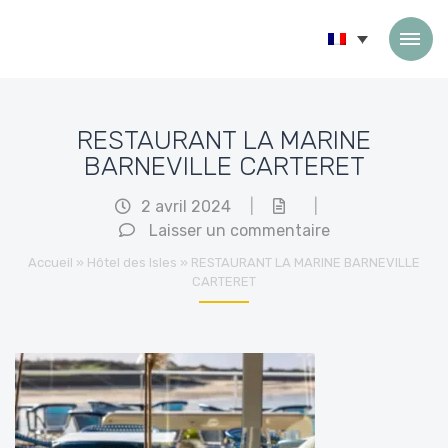
Passer au contenu
RESTAURANT LA MARINE
BARNEVILLE CARTERET
2 avril 2024
|
|
Laisser un commentaire
Accueil
»
Hôtel des Isles
»
RESTAURANT LA MARINE BARNEVILLE
CARTERET