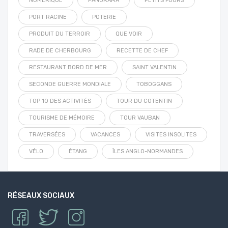
NUMÉRIQUE
PANORAMA
PETITS FOURS
PORT RACINE
POTERIE
PRODUIT DU TERROIR
QUE VOIR
RADE DE CHERBOURG
RECETTE DE CHEF
RESTAURANT BORD DE MER
SAINT VALENTIN
SECONDE GUERRE MONDIALE
TOBOGGANS
TOP 10 DES ACTIVITÉS
TOUR DU COTENTIN
TOURISME DE MÉMOIRE
TOUR VAUBAN
TRAVERSÉES
VACANCES
VISITES INSOLITES
VÉLO
ÉTANG
ÎLES ANGLO-NORMANDES
RÉSEAUX SOCIAUX