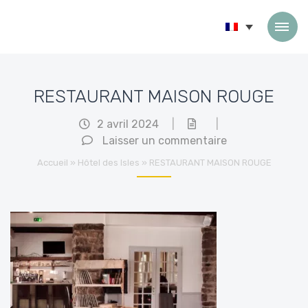
Passer au contenu
RESTAURANT MAISON ROUGE
2 avril 2024
|
|
Laisser un commentaire
Accueil
»
Hôtel des Isles
»
RESTAURANT MAISON ROUGE