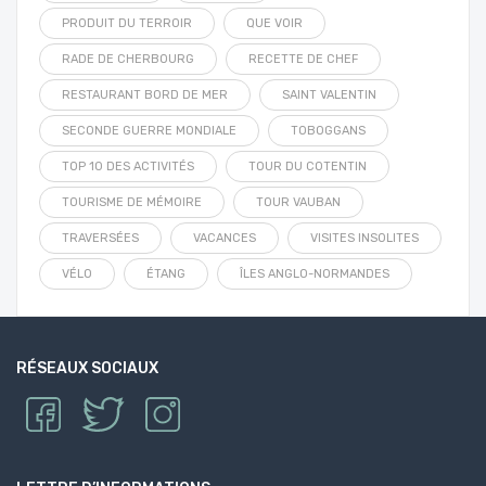
PRODUIT DU TERROIR
QUE VOIR
RADE DE CHERBOURG
RECETTE DE CHEF
RESTAURANT BORD DE MER
SAINT VALENTIN
SECONDE GUERRE MONDIALE
TOBOGGANS
TOP 10 DES ACTIVITÉS
TOUR DU COTENTIN
TOURISME DE MÉMOIRE
TOUR VAUBAN
TRAVERSÉES
VACANCES
VISITES INSOLITES
VÉLO
ÉTANG
ÎLES ANGLO-NORMANDES
RÉSEAUX SOCIAUX