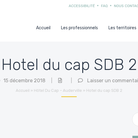
ACCESSIBILITÉ
FAQ
NOUS CONTA
Accueil
Les professionnels
Les territoires
Hotel du cap SDB 2
15 décembre 2018
|
|
Laisser un commentai
Accueil
»
Hôtel Du Cap – Auderville
»
Hotel du cap SDB 2