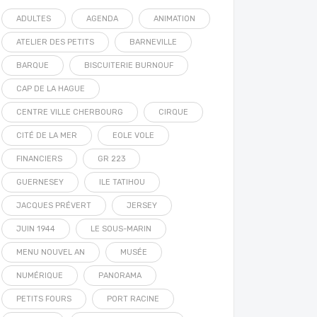
ADULTES
AGENDA
ANIMATION
ATELIER DES PETITS
BARNEVILLE
BARQUE
BISCUITERIE BURNOUF
CAP DE LA HAGUE
CENTRE VILLE CHERBOURG
CIRQUE
CITÉ DE LA MER
EOLE VOLE
FINANCIERS
GR 223
GUERNESEY
ILE TATIHOU
JACQUES PRÉVERT
JERSEY
JUIN 1944
LE SOUS-MARIN
MENU NOUVEL AN
MUSÉE
NUMÉRIQUE
PANORAMA
PETITS FOURS
PORT RACINE