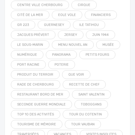
CENTRE VILLE CHERBOURG
CIRQUE
CITÉ DE LA MER
EOLE VOLE
FINANCIERS
GR 223
GUERNESEY
ILE TATIHOU
JACQUES PRÉVERT
JERSEY
JUIN 1944
LE SOUS-MARIN
MENU NOUVEL AN
MUSÉE
NUMÉRIQUE
PANORAMA
PETITS FOURS
PORT RACINE
POTERIE
PRODUIT DU TERROIR
QUE VOIR
RADE DE CHERBOURG
RECETTE DE CHEF
RESTAURANT BORD DE MER
SAINT VALENTIN
SECONDE GUERRE MONDIALE
TOBOGGANS
TOP 10 DES ACTIVITÉS
TOUR DU COTENTIN
TOURISME DE MÉMOIRE
TOUR VAUBAN
TRAVERSÉES
VACANCES
VISITES INSOLITES