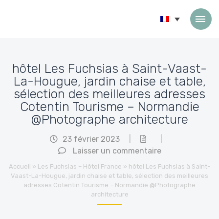
Passer au contenu
hôtel Les Fuchsias à Saint-Vaast-
La-Hougue, jardin chaise et table,
sélection des meilleures adresses
Cotentin Tourisme – Normandie
@Photographe architecture
23 février 2023
|
|
Laisser un commentaire
Accueil
»
Les Fuchsias – Hôtel France
»
hôtel Les Fuchsias à Saint-
Vaast-La-Hougue, jardin chaise et table, sélection des meilleures
adresses Cotentin Tourisme – Normandie @Photographe
architecture