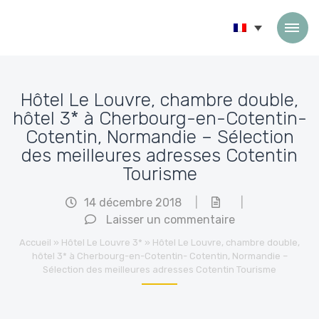
Passer au contenu
Hôtel Le Louvre, chambre double,
hôtel 3* à Cherbourg-en-Cotentin-
Cotentin, Normandie – Sélection
des meilleures adresses Cotentin
Tourisme
14 décembre 2018
|
|
Laisser un commentaire
Accueil
»
Hôtel Le Louvre 3*
»
Hôtel Le Louvre, chambre double,
hôtel 3* à Cherbourg-en-Cotentin- Cotentin, Normandie –
Sélection des meilleures adresses Cotentin Tourisme