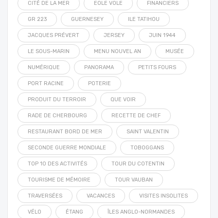
CITÉ DE LA MER
EOLE VOLE
FINANCIERS
GR 223
GUERNESEY
ILE TATIHOU
JACQUES PRÉVERT
JERSEY
JUIN 1944
LE SOUS-MARIN
MENU NOUVEL AN
MUSÉE
NUMÉRIQUE
PANORAMA
PETITS FOURS
PORT RACINE
POTERIE
PRODUIT DU TERROIR
QUE VOIR
RADE DE CHERBOURG
RECETTE DE CHEF
RESTAURANT BORD DE MER
SAINT VALENTIN
SECONDE GUERRE MONDIALE
TOBOGGANS
TOP 10 DES ACTIVITÉS
TOUR DU COTENTIN
TOURISME DE MÉMOIRE
TOUR VAUBAN
TRAVERSÉES
VACANCES
VISITES INSOLITES
VÉLO
ÉTANG
ÎLES ANGLO-NORMANDES