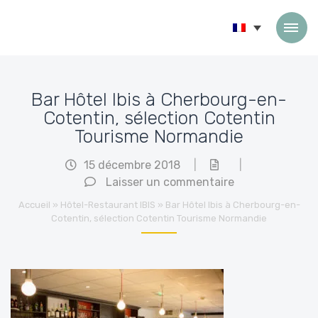
Passer au contenu
Bar Hôtel Ibis à Cherbourg-en-
Cotentin, sélection Cotentin
Tourisme Normandie
15 décembre 2018
|
|
Laisser un commentaire
Accueil
»
Hôtel-Restaurant IBIS
»
Bar Hôtel Ibis à Cherbourg-en-
Cotentin, sélection Cotentin Tourisme Normandie