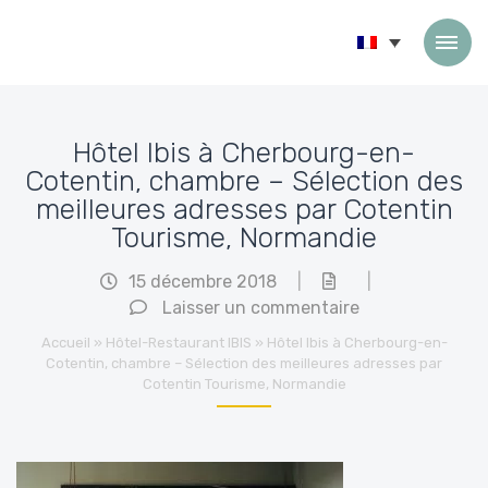
Passer au contenu
Hôtel Ibis à Cherbourg-en-
Cotentin, chambre – Sélection des
meilleures adresses par Cotentin
Tourisme, Normandie
15 décembre 2018
|
|
Laisser un commentaire
Accueil
»
Hôtel-Restaurant IBIS
»
Hôtel Ibis à Cherbourg-en-
Cotentin, chambre – Sélection des meilleures adresses par
Cotentin Tourisme, Normandie