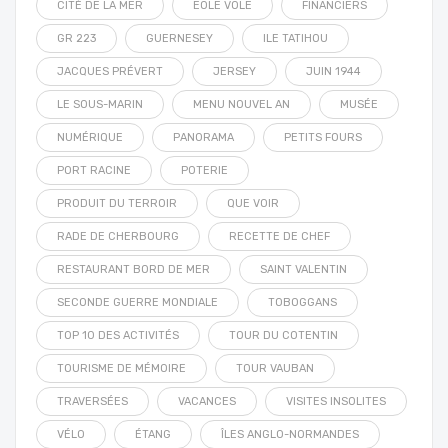
CITÉ DE LA MER
EOLE VOLE
FINANCIERS
GR 223
GUERNESEY
ILE TATIHOU
JACQUES PRÉVERT
JERSEY
JUIN 1944
LE SOUS-MARIN
MENU NOUVEL AN
MUSÉE
NUMÉRIQUE
PANORAMA
PETITS FOURS
PORT RACINE
POTERIE
PRODUIT DU TERROIR
QUE VOIR
RADE DE CHERBOURG
RECETTE DE CHEF
RESTAURANT BORD DE MER
SAINT VALENTIN
SECONDE GUERRE MONDIALE
TOBOGGANS
TOP 10 DES ACTIVITÉS
TOUR DU COTENTIN
TOURISME DE MÉMOIRE
TOUR VAUBAN
TRAVERSÉES
VACANCES
VISITES INSOLITES
VÉLO
ÉTANG
ÎLES ANGLO-NORMANDES