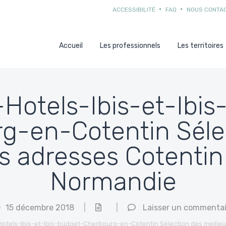
ACCESSIBILITÉ
FAQ
NOUS CONTA
Accueil
Les professionnels
Les territoires
Hotels-Ibis-et-Ibi
g-en-Cotentin Séle
es adresses Cotentin
Normandie
15 décembre 2018
|
|
Laisser un commentai
otels-Ibis-et-Ibis-budget-Cherbourg-en-Cotentin Sélection des meille