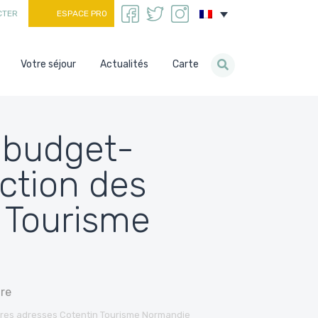
CTER
ESPACE PRO
Votre séjour
Actualités
Carte
s-budget-
ction des
 Tourisme
re
ures adresses Cotentin Tourisme Normandie