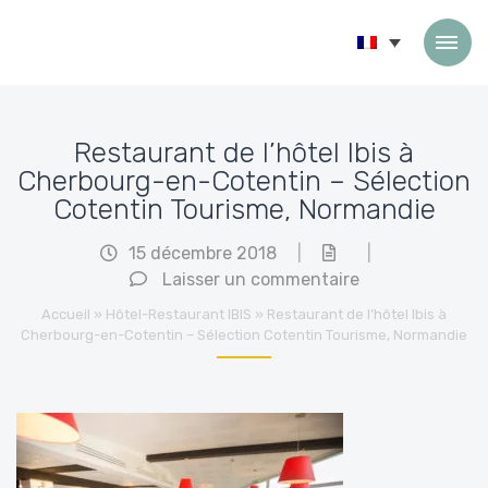
Passer au contenu
Restaurant de l’hôtel Ibis à
Cherbourg-en-Cotentin – Sélection
Cotentin Tourisme, Normandie
15 décembre 2018
|
|
Laisser un commentaire
Accueil
»
Hôtel-Restaurant IBIS
»
Restaurant de l’hôtel Ibis à
Cherbourg-en-Cotentin – Sélection Cotentin Tourisme, Normandie