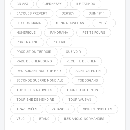
GR 223
GUERNESEY
ILE TATIHOU
JACQUES PRÉVERT
JERSEY
JUIN 1944
LE SOUS-MARIN
MENU NOUVEL AN
MUSÉE
NUMÉRIQUE
PANORAMA
PETITS FOURS
PORT RACINE
POTERIE
PRODUIT DU TERROIR
QUE VOIR
RADE DE CHERBOURG
RECETTE DE CHEF
RESTAURANT BORD DE MER
SAINT VALENTIN
SECONDE GUERRE MONDIALE
TOBOGGANS
TOP 10 DES ACTIVITÉS
TOUR DU COTENTIN
TOURISME DE MÉMOIRE
TOUR VAUBAN
TRAVERSÉES
VACANCES
VISITES INSOLITES
VÉLO
ÉTANG
ÎLES ANGLO-NORMANDES