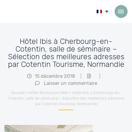
Passer au contenu
Hôtel Ibis à Cherbourg-en-
Cotentin, salle de séminaire –
Sélection des meilleures adresses
par Cotentin Tourisme, Normandie
15 décembre 2018
|
|
Laisser un commentaire
Accueil
»
Hôtel-Restaurant IBIS
»
Hôtel Ibis à Cherbourg-en-
Cotentin, salle de séminaire – Sélection des meilleures adresses
par Cotentin Tourisme, Normandie