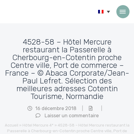
Passer au contenu
4528-58 – Hôtel Mercure
restaurant la Passerelle à
Cherbourg-en-Cotentin proche
Centre ville, Port de commerce –
France – © Abaca Corporate/Jean-
Paul Lefret. Sélection des
meilleures adresses Cotentin
Tourisme, Normandie
16 décembre 2018
|
|
Laisser un commentaire
Accueil
»
Hôtel Mercure 4*
»
4528-58 – Hôtel Mercure restaurant la
Passerelle à Cherbourg-en-Cotentin proche Centre ville, Port de