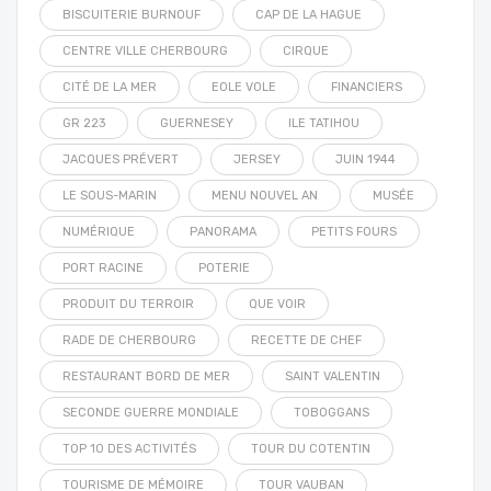
BISCUITERIE BURNOUF
CAP DE LA HAGUE
CENTRE VILLE CHERBOURG
CIRQUE
CITÉ DE LA MER
EOLE VOLE
FINANCIERS
GR 223
GUERNESEY
ILE TATIHOU
JACQUES PRÉVERT
JERSEY
JUIN 1944
LE SOUS-MARIN
MENU NOUVEL AN
MUSÉE
NUMÉRIQUE
PANORAMA
PETITS FOURS
PORT RACINE
POTERIE
PRODUIT DU TERROIR
QUE VOIR
RADE DE CHERBOURG
RECETTE DE CHEF
RESTAURANT BORD DE MER
SAINT VALENTIN
SECONDE GUERRE MONDIALE
TOBOGGANS
TOP 10 DES ACTIVITÉS
TOUR DU COTENTIN
TOURISME DE MÉMOIRE
TOUR VAUBAN