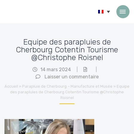
Passer au contenu
Equipe des parapluies de
Cherbourg Cotentin Tourisme
@Christophe Roisnel
14 mars 2024
|
|
Laisser un commentaire
Accueil
»
Parapluie de Cherbourg – Manufacture et Musée
»
Equipe
des parapluies de Cherbourg Cotentin Tourisme @Christophe
Roisnel