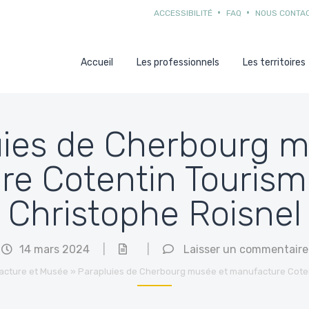
ACCESSIBILITÉ
FAQ
NOUS CONTA
Accueil
Les professionnels
Les territoires
uies de Cherbourg m
re Cotentin Tourism
Christophe Roisnel
14 mars 2024
|
|
Laisser un commentaire
acture et Musée
»
Parapluies de Cherbourg musée et manufacture Coten