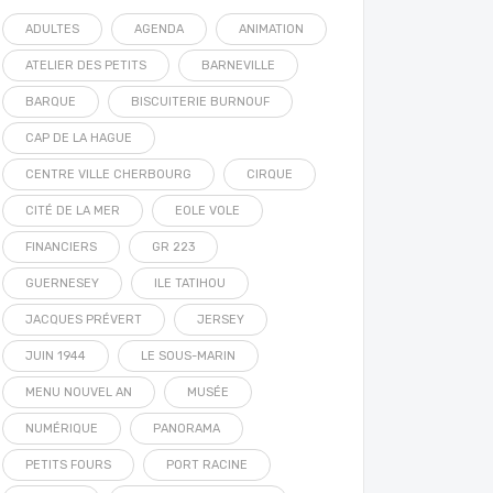
ADULTES
AGENDA
ANIMATION
ATELIER DES PETITS
BARNEVILLE
BARQUE
BISCUITERIE BURNOUF
CAP DE LA HAGUE
CENTRE VILLE CHERBOURG
CIRQUE
CITÉ DE LA MER
EOLE VOLE
FINANCIERS
GR 223
GUERNESEY
ILE TATIHOU
JACQUES PRÉVERT
JERSEY
JUIN 1944
LE SOUS-MARIN
MENU NOUVEL AN
MUSÉE
NUMÉRIQUE
PANORAMA
PETITS FOURS
PORT RACINE