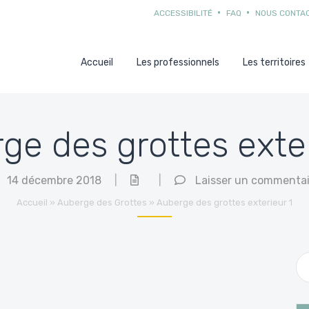
ACCESSIBILITÉ
FAQ
NOUS CONTA
Accueil
Les professionnels
Les territoires
ge des grottes exter
14 décembre 2018
|
|
Laisser un commentai
Accueil
»
Auberge des Grottes
»
Auberge des grottes exterieur 1