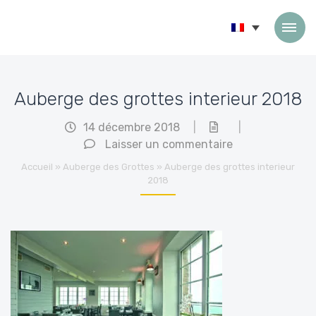
Passer au contenu
Auberge des grottes interieur 2018
14 décembre 2018
|
|
Laisser un commentaire
Accueil
»
Auberge des Grottes
»
Auberge des grottes interieur
2018