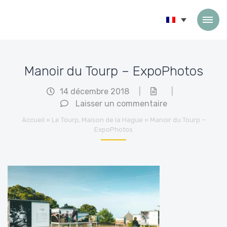
Passer au contenu
Manoir du Tourp – ExpoPhotos
14 décembre 2018
|
|
Laisser un commentaire
Accueil
»
Le Tourp, Maison de la Hague
»
Manoir du Tourp –
ExpoPhotos