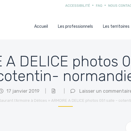
ACCESSIBILITÉ
FAQ
NOUS CONTA
Accueil
Les professionnels
Les territoires
A DELICE photos 05
cotentin- normandi
17 janvier 2019
|
|
Laisser un commentair
aurant l’Armoire à Délices
»
ARMOIRE A DELICE photos 051 salle – cotent