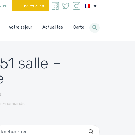
CTER
ESPACE PRO
Votre séjour
Actualités
Carte
1 salle –
e
e
in- normandie