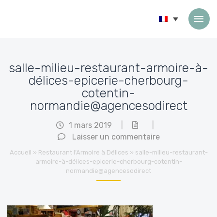
Passer au contenu
salle-milieu-restaurant-armoire-à-
délices-epicerie-cherbourg-
cotentin-
normandie@agencesodirect
1 mars 2019
|
|
Laisser un commentaire
Accueil
»
Restaurant l’Armoire à Délices
»
salle-milieu-restaurant-
armoire-à-délices-epicerie-cherbourg-cotentin-
normandie@agencesodirect