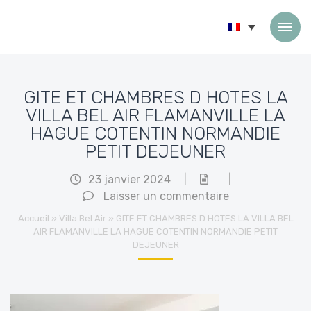
Passer au contenu
GITE ET CHAMBRES D HOTES LA
VILLA BEL AIR FLAMANVILLE LA
HAGUE COTENTIN NORMANDIE
PETIT DEJEUNER
23 janvier 2024
|
|
Laisser un commentaire
Accueil
»
Villa Bel Air
»
GITE ET CHAMBRES D HOTES LA VILLA BEL
AIR FLAMANVILLE LA HAGUE COTENTIN NORMANDIE PETIT
DEJEUNER