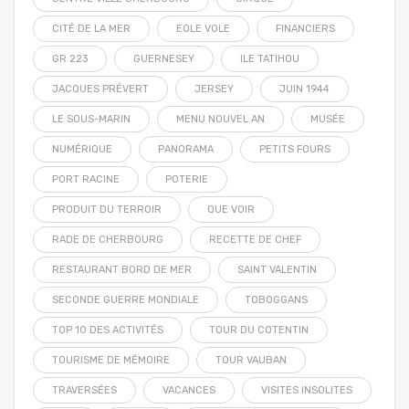
CITÉ DE LA MER
EOLE VOLE
FINANCIERS
GR 223
GUERNESEY
ILE TATIHOU
JACQUES PRÉVERT
JERSEY
JUIN 1944
LE SOUS-MARIN
MENU NOUVEL AN
MUSÉE
NUMÉRIQUE
PANORAMA
PETITS FOURS
PORT RACINE
POTERIE
PRODUIT DU TERROIR
QUE VOIR
RADE DE CHERBOURG
RECETTE DE CHEF
RESTAURANT BORD DE MER
SAINT VALENTIN
SECONDE GUERRE MONDIALE
TOBOGGANS
TOP 10 DES ACTIVITÉS
TOUR DU COTENTIN
TOURISME DE MÉMOIRE
TOUR VAUBAN
TRAVERSÉES
VACANCES
VISITES INSOLITES