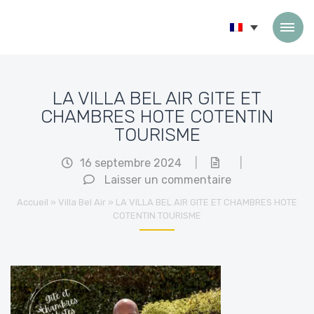
Passer au contenu
LA VILLA BEL AIR GITE ET
CHAMBRES HOTE COTENTIN
TOURISME
16 septembre 2024
|
|
Laisser un commentaire
Accueil
»
Villa Bel Air
»
LA VILLA BEL AIR GITE ET CHAMBRES HOTE
COTENTIN TOURISME