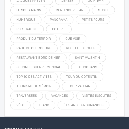
JACQUES PRÉVERT
JERSEY
JUIN 1944
LE SOUS-MARIN
MENU NOUVEL AN
MUSÉE
NUMÉRIQUE
PANORAMA
PETITS FOURS
PORT RACINE
POTERIE
PRODUIT DU TERROIR
QUE VOIR
RADE DE CHERBOURG
RECETTE DE CHEF
RESTAURANT BORD DE MER
SAINT VALENTIN
SECONDE GUERRE MONDIALE
TOBOGGANS
TOP 10 DES ACTIVITÉS
TOUR DU COTENTIN
TOURISME DE MÉMOIRE
TOUR VAUBAN
TRAVERSÉES
VACANCES
VISITES INSOLITES
VÉLO
ÉTANG
ÎLES ANGLO-NORMANDES