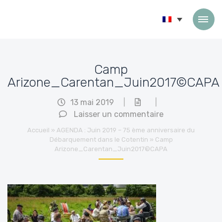
Passer au contenu
Camp
Arizone_Carentan_Juin2017©CAPA
13 mai 2019
|
|
Laisser un commentaire
Accueil
»
AGENDA : Juin 2019 – 75 ème anniversaire du
Débarquement dans le Cotentin
»
Camp
Arizone_Carentan_Juin2017©CAPA