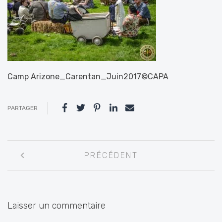
Camp Arizone_Carentan_Juin2017©CAPA
PARTAGER
Navigation
PRÉCÉDENT
entre
les
articles
Laisser un commentaire