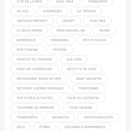
CITÉ DE LA MER
EOLE VOLE
FINANCIERS
GR 223
GUERNESEY
ILE TATIHOU
JACQUES PRÉVERT
JERSEY
JUIN 1944
LE SOUS-MARIN
MENU NOUVEL AN
MUSÉE
NUMÉRIQUE
PANORAMA
PETITS FOURS
PORT RACINE
POTERIE
PRODUIT DU TERROIR
QUE VOIR
RADE DE CHERBOURG
RECETTE DE CHEF
RESTAURANT BORD DE MER
SAINT VALENTIN
SECONDE GUERRE MONDIALE
TOBOGGANS
TOP 10 DES ACTIVITÉS
TOUR DU COTENTIN
TOURISME DE MÉMOIRE
TOUR VAUBAN
TRAVERSÉES
VACANCES
VISITES INSOLITES
VÉLO
ÉTANG
ÎLES ANGLO-NORMANDES