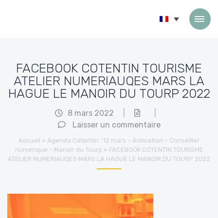
Passer au contenu
FACEBOOK COTENTIN TOURISME
ATELIER NUMERIAUQES MARS LA
HAGUE LE MANOIR DU TOURP 2022
8 mars 2022
|
|
Laisser un commentaire
Accueil
»
Agenda Cotentin : 12 mars – Animation – Conseiller
numérique – Manoir du Tourp
»
FACEBOOK COTENTIN TOURISME
ATELIER NUMERIAUQES MARS LA HAGUE LE MANOIR DU TOURP 2022