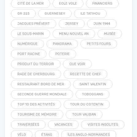
CITÉ DE LA MER
EOLE VOLE
FINANCIERS
GR 223
GUERNESEY
ILE TATIHOU
JACQUES PRÉVERT
JERSEY
JUIN 1944
LE SOUS-MARIN
MENU NOUVEL AN
MUSÉE
NUMÉRIQUE
PANORAMA
PETITS FOURS
PORT RACINE
POTERIE
PRODUIT DU TERROIR
QUE VOIR
RADE DE CHERBOURG
RECETTE DE CHEF
RESTAURANT BORD DE MER
SAINT VALENTIN
SECONDE GUERRE MONDIALE
TOBOGGANS
TOP 10 DES ACTIVITÉS
TOUR DU COTENTIN
TOURISME DE MÉMOIRE
TOUR VAUBAN
TRAVERSÉES
VACANCES
VISITES INSOLITES
VÉLO
ÉTANG
ÎLES ANGLO-NORMANDES