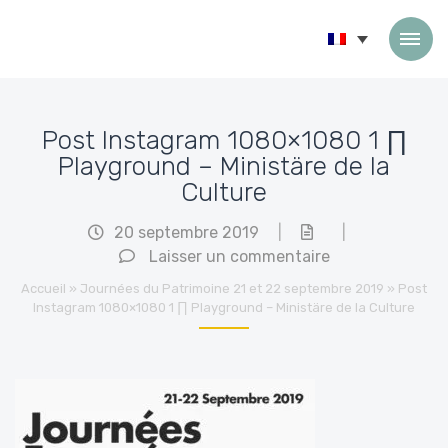
Passer au contenu
Post Instagram 1080×1080 1 ∏
Playground – Ministäre de la
Culture
20 septembre 2019
|
|
Laisser un commentaire
Accueil
»
Journées du Patrimoine 21 et 22 septembre 2019
»
Post
Instagram 1080×1080 1 ∏ Playground – Ministäre de la Culture