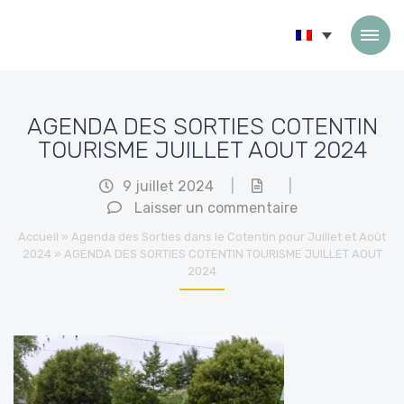
Passer au contenu
AGENDA DES SORTIES COTENTIN
TOURISME JUILLET AOUT 2024
9 juillet 2024
|
|
Laisser un commentaire
Accueil
»
Agenda des Sorties dans le Cotentin pour Juillet et Août
2024
»
AGENDA DES SORTIES COTENTIN TOURISME JUILLET AOUT
2024