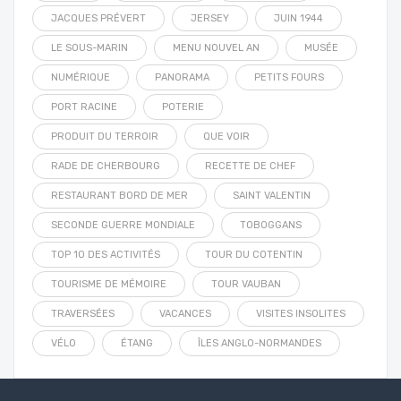
JACQUES PRÉVERT
JERSEY
JUIN 1944
LE SOUS-MARIN
MENU NOUVEL AN
MUSÉE
NUMÉRIQUE
PANORAMA
PETITS FOURS
PORT RACINE
POTERIE
PRODUIT DU TERROIR
QUE VOIR
RADE DE CHERBOURG
RECETTE DE CHEF
RESTAURANT BORD DE MER
SAINT VALENTIN
SECONDE GUERRE MONDIALE
TOBOGGANS
TOP 10 DES ACTIVITÉS
TOUR DU COTENTIN
TOURISME DE MÉMOIRE
TOUR VAUBAN
TRAVERSÉES
VACANCES
VISITES INSOLITES
VÉLO
ÉTANG
ÎLES ANGLO-NORMANDES