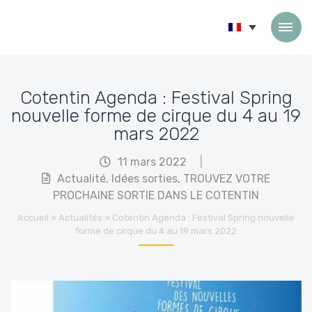
Passer au contenu
Cotentin Agenda : Festival Spring
nouvelle forme de cirque du 4 au 19
mars 2022
11 mars 2022
|
Actualité
,
Idées sorties
,
TROUVEZ VOTRE
PROCHAINE SORTIE DANS LE COTENTIN
Accueil
»
Actualités
»
Cotentin Agenda : Festival Spring nouvelle
forme de cirque du 4 au 19 mars 2022