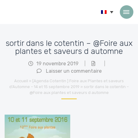
Passer au contenu
sortir dans le cotentin – @Foire aux
plantes et saveurs d automne
19 novembre 2019
|
|
Laisser un commentaire
Accueil
»
[Agenda Cotentin ] Foire aux Plantes et saveurs
d’Automne – 14 et 15 septembre 2019
»
sortir dans le cotentin –
@Foire aux plantes et saveurs d automne