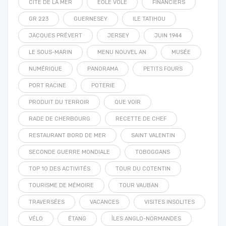
CITÉ DE LA MER
EOLE VOLE
FINANCIERS
GR 223
GUERNESEY
ILE TATIHOU
JACQUES PRÉVERT
JERSEY
JUIN 1944
LE SOUS-MARIN
MENU NOUVEL AN
MUSÉE
NUMÉRIQUE
PANORAMA
PETITS FOURS
PORT RACINE
POTERIE
PRODUIT DU TERROIR
QUE VOIR
RADE DE CHERBOURG
RECETTE DE CHEF
RESTAURANT BORD DE MER
SAINT VALENTIN
SECONDE GUERRE MONDIALE
TOBOGGANS
TOP 10 DES ACTIVITÉS
TOUR DU COTENTIN
TOURISME DE MÉMOIRE
TOUR VAUBAN
TRAVERSÉES
VACANCES
VISITES INSOLITES
VÉLO
ÉTANG
ÎLES ANGLO-NORMANDES